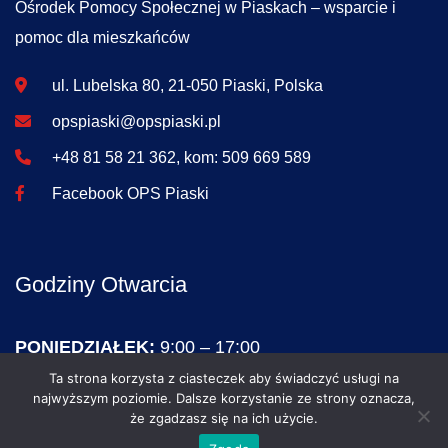
Ośrodek Pomocy Społecznej w Piaskach – wsparcie i
pomoc dla mieszkańców
ul. Lubelska 80, 21-050 Piaski, Polska
opspiaski@opspiaski.pl
+48 81 58 21 362, kom: 509 669 589
Facebook OPS Piaski
Godziny Otwarcia
PONIEDZIAŁEK:
9:00 – 17:00
WTOREK – PIĄTEK:
7:15 – 15:15
Ta strona korzysta z ciasteczek aby świadczyć usługi na
najwyższym poziomie. Dalsze korzystanie ze strony oznacza,
SOBOTA – NIEDZIELA:
NIECZYNNE
że zgadzasz się na ich użycie.