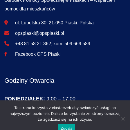
Ośrodek Pomocy Społecznej w Piaskach – wsparcie i
pomoc dla mieszkańców
ul. Lubelska 80, 21-050 Piaski, Polska
opspiaski@opspiaski.pl
+48 81 58 21 362, kom: 509 669 589
Facebook OPS Piaski
Godziny Otwarcia
PONIEDZIAŁEK:
9:00 – 17:00
WTOREK – PIĄTEK:
7:15 – 15:15
Ta strona korzysta z ciasteczek aby świadczyć usługi na
najwyższym poziomie. Dalsze korzystanie ze strony oznacza,
SOBOTA – NIEDZIELA:
NIECZYNNE
że zgadzasz się na ich użycie.
Zgoda