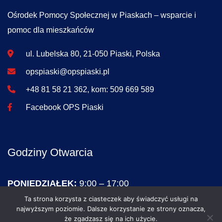
Ośrodek Pomocy Społecznej w Piaskach – wsparcie i
pomoc dla mieszkańców
ul. Lubelska 80, 21-050 Piaski, Polska
opspiaski@opspiaski.pl
+48 81 58 21 362, kom: 509 669 589
Facebook OPS Piaski
Godziny Otwarcia
PONIEDZIAŁEK:
9:00 – 17:00
WTOREK – PIĄTEK:
7:15 – 15:15
Ta strona korzysta z ciasteczek aby świadczyć usługi na
najwyższym poziomie. Dalsze korzystanie ze strony oznacza,
SOBOTA – NIEDZIELA:
NIECZYNNE
że zgadzasz się na ich użycie.