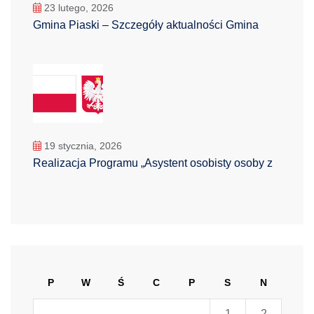
23 lutego, 2026
Gmina Piaski – Szczegóły aktualności Gmina
19 stycznia, 2026
Realizacja Programu „Asystent osobisty osoby z
P
W
Ś
C
P
S
N
1
2