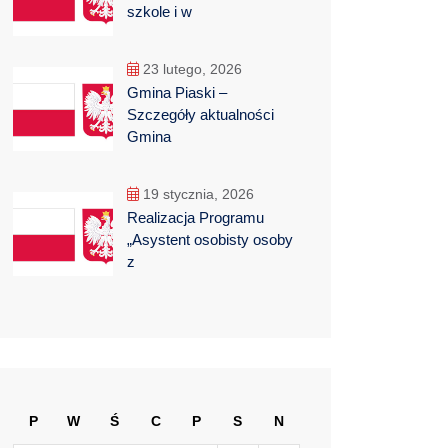
szkole i w
23 lutego, 2026
Gmina Piaski –
Szczegóły aktualności
Gmina
19 stycznia, 2026
Realizacja Programu
„Asystent osobisty osoby
z
P
W
Ś
C
P
S
N