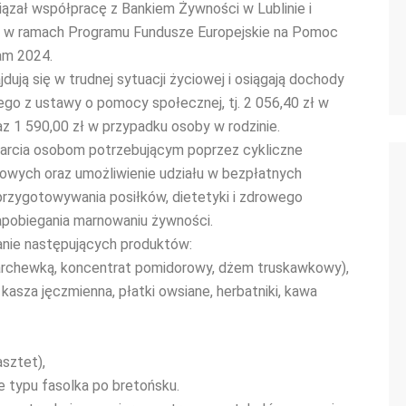
zał współpracę z Bankiem Żywności w Lublinie i
 w ramach Programu Fundusze Europejskie na Pomoc
am 2024.
jdują się w trudnej sytuacji życiowej i osiągają dochody
o z ustawy o pomocy społecznej, tj. 2 056,40 zł w
z 1 590,00 zł w przypadku osoby w rodzinie.
arcia osobom potrzebującym poprzez cykliczne
owych oraz umożliwienie udziału w bezpłatnych
przygotowywania posiłków, dietetyki i zdrowego
pobiegania marnowaniu żywności.
ie następujących produktów:
archewką, koncentrat pomidorowy, dżem truskawkowy),
kasza jęczmienna, płatki owsiane, herbatniki, kawa
asztet),
we typu fasolka po bretońsku.