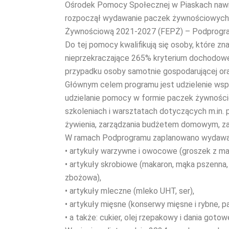
Ośrodek Pomocy Społecznej w Piaskach nawią
rozpoczął wydawanie paczek żywnościowych
Żywnościową 2021-2027 (FEPŻ) – Podprogr
Do tej pomocy kwalifikują się osoby, które zna
nieprzekraczające 265% kryterium dochodoweg
przypadku osoby samotnie gospodarującej ora
Głównym celem programu jest udzielenie wsp
udzielanie pomocy w formie paczek żywności
szkoleniach i warsztatach dotyczących m.in. 
żywienia, zarządzania budżetem domowym, za
W ramach Podprogramu zaplanowano wydawan
• artykuły warzywne i owocowe (groszek z m
• artykuły skrobiowe (makaron, mąka pszenna, 
zbożowa),
• artykuły mleczne (mleko UHT, ser),
• artykuły mięsne (konserwy mięsne i rybne, p
• a także: cukier, olej rzepakowy i dania goto