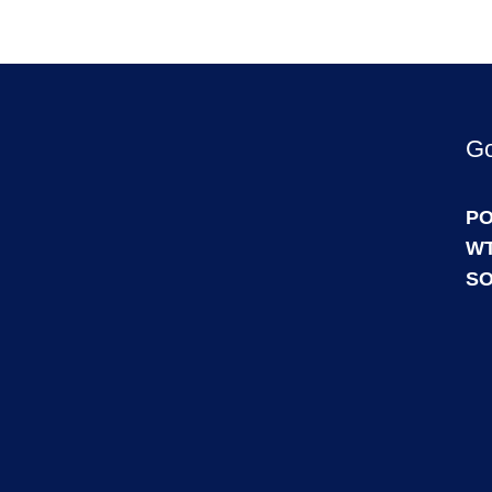
Go
PO
WT
SO