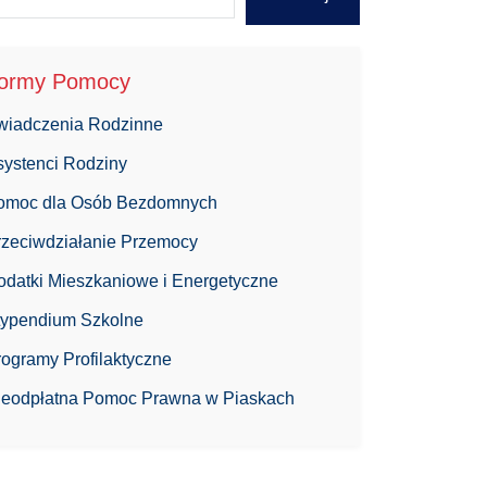
ormy Pomocy
wiadczenia Rodzinne
systenci Rodziny
omoc dla Osób Bezdomnych
rzeciwdziałanie Przemocy
odatki Mieszkaniowe i Energetyczne
typendium Szkolne
ogramy Profilaktyczne
ieodpłatna Pomoc Prawna w Piaskach