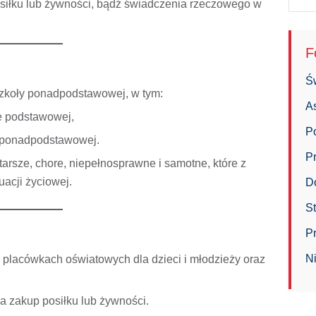
osiłku lub żywności, bądź świadczenia rzeczowego w
F
Ś
zkoły ponadpodstawowej, w tym:
A
le podstawowej,
P
y ponadpodstawowej.
P
arsze, chore, niepełnosprawne i samotne, które z
uacji życiowej.
D
S
Pr
N
placówkach oświatowych dla dzieci i młodzieży oraz
a zakup posiłku lub żywności.