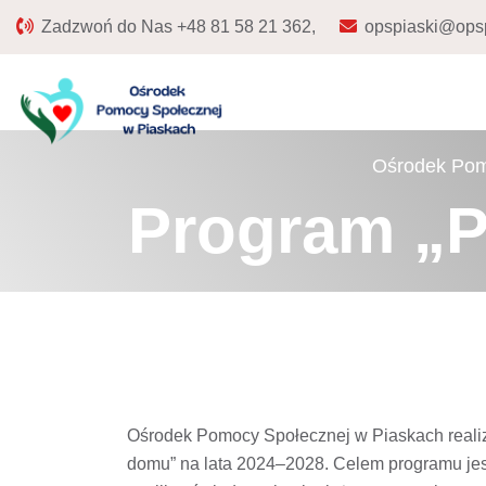
Zadzwoń do Nas
+48 81 58 21 362,
opspiaski@opsp
Ośrodek Pom
Program „P
Ośrodek Pomocy Społecznej w Piaskach realizu
domu” na lata 2024–2028. Celem programu je