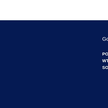
Go
PO
WT
SO